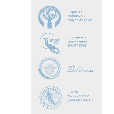
ныряем с
любовью к
голубому дому
обучение и
снаряжение
SMART DIVE
клуб при
ДОСААФ России
школа
технического
дайвинга IANTD