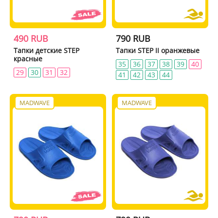
490 RUB
790 RUB
Тапки детские STEP
Тапки STEP II оранжевые
красные
35
36
37
38
39
40
29
30
31
32
41
42
43
44
MADWAVE
MADWAVE