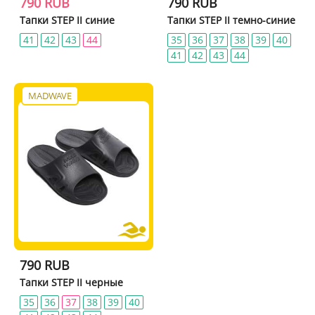
790 RUB
790 RUB
Тапки STEP II синие
Тапки STEP II темно-синие
41
42
43
44
35
36
37
38
39
40
41
42
43
44
MADWAVE
790 RUB
Тапки STEP II черные
35
36
37
38
39
40