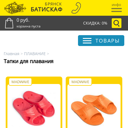
БРЯНСК
инфо
БАТИСКАФ
0 руб.
СКИДКА: 0%
корзина пуста
ТОВАРЫ
Главная
>
ПЛАВАНИЕ
>
Тапки для плавания
MADWAVE
MADWAVE