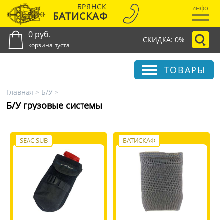
БРЯНСК
инфо
БАТИСКАФ
0 руб.
СКИДКА: 0%
корзина пуста
ТОВАРЫ
Главная
>
Б/У
>
Б/У грузовые системы
SEAC SUB
БАТИСКАФ