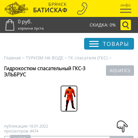
БРЯНСК
инфо
БАТИСКАФ
0 руб.
СКИДКА: 0%
корзина пуста
ТОВАРЫ
Главная
>
ТУРИЗМ НА ВОДЕ
>
ГК спасателя (ГКС)
>
Гидрокостюм спасательный ГКС-3
AQUATICS
ЭЛЬБРУС
публикация: 16.01.2022
просмотров: 4474