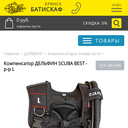
БРЯНСК
инфо
БАТИСКАФ
0 руб.
СКИДКА: 0%
корзина пуста
ТОВАРЫ
Главная
>
ДАЙВИНГ
>
Компенсаторы плавучести
>
Компенсатор ДЕЛЬФИН SCUBA BEST -
SEA DELFIN
р-р L