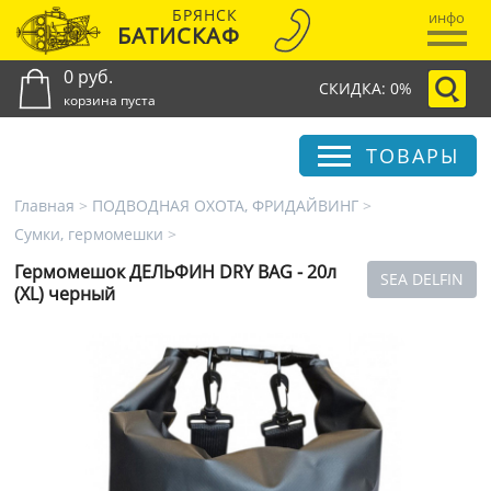
БРЯНСК
инфо
БАТИСКАФ
0 руб.
СКИДКА: 0%
корзина пуста
ТОВАРЫ
Главная
>
ПОДВОДНАЯ ОХОТА, ФРИДАЙВИНГ
>
Сумки, гермомешки
>
Гермомешок ДЕЛЬФИН DRY BAG - 20л
SEA DELFIN
(XL) черный