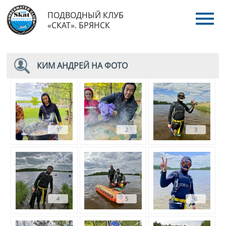
ПОДВОДНЫЙ КЛУБ
«СКАТ». БРЯНСК
КИМ АНДРЕЙ НА ФОТО
1
2
3
4
5
6