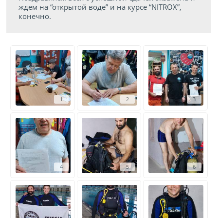
ждем на “открытой воде” и на курсе “NITROX”,
конечно.
1
2
3
4
5
6