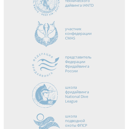
технического
дайвинга IANTD
участник
конфедерации
CMAS
представитель
Федерации
Фридайвинга
России
школа
фридайвинга
National Dive
League
школа
подводной
охоты ФПСР