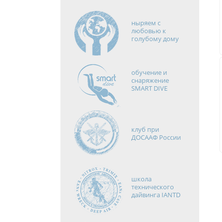
ныряем с
любовью к
голубому дому
обучение и
снаряжение
SMART DIVE
клуб при
ДОСААФ России
школа
технического
дайвинга IANTD