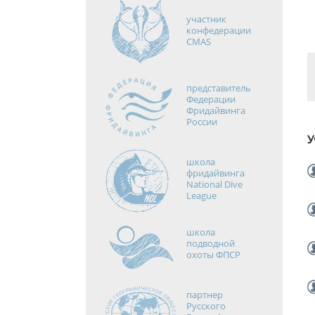
участник
конфедерации
CMAS
представитель
Федерации
Фридайвинга
России
У
школа
фридайвинга
National Dive
League
школа
подводной
охоты ФПСР
партнер
Русского