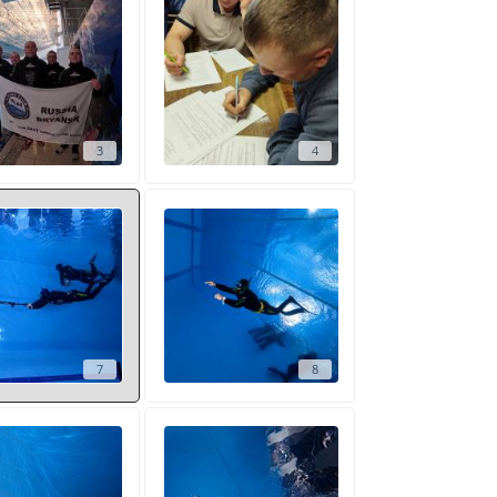
3
4
7
8