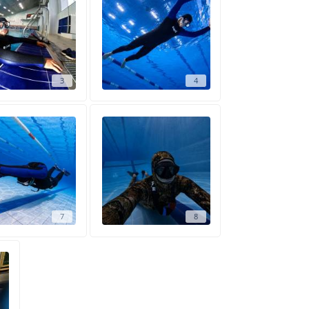
3
4
7
8