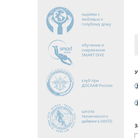
ныряем с
любовью к
голубому дому
обучение и
снаряжение
SMART DIVE
У
клуб при
ДОСААФ России
школа
технического
дайвинга IANTD
З