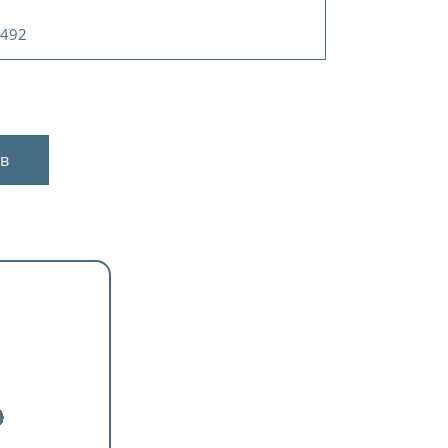
 492
в