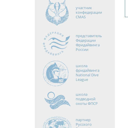
участник
конфедерации
CMAS
представитель
Федерации
Фридайвинга
России
школа
фридайвинга
National Dive
League
школа
подводной
охоты ФПСР
партнер
Русского