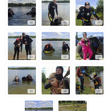
49
50
51
52
53
54
55
56
57