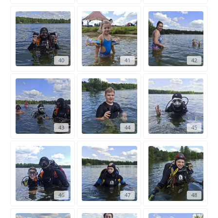
40
41
42
43
44
45
46
47
48