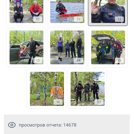
10
11
12
13
14
15
16
17
просмотров отчета: 14678