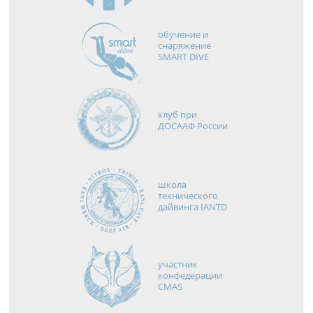
обучение и
снаряжение
SMART DIVE
клуб при
ДОСААФ России
школа
технического
дайвинга IANTD
участник
конфедерации
CMAS