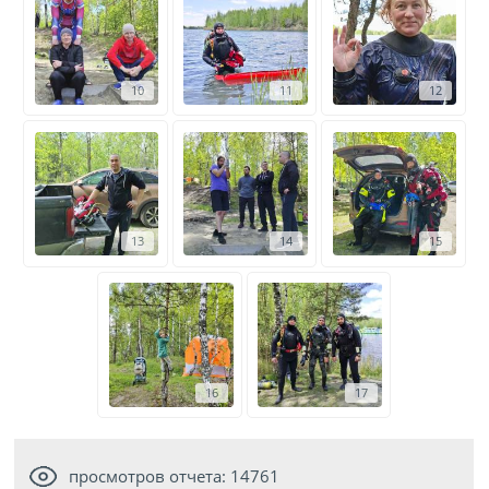
10
11
12
13
14
15
16
17
просмотров отчета: 14761