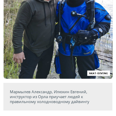
Мармылев Александр, Илюхин Евгений,
инструктор из Орла приучает людей к
правильному холодноводному дайвингу