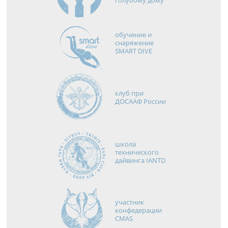
голубому дому
обучение и
снаряжение
SMART DIVE
клуб при
ДОСААФ России
школа
технического
дайвинга IANTD
участник
конфедерации
CMAS