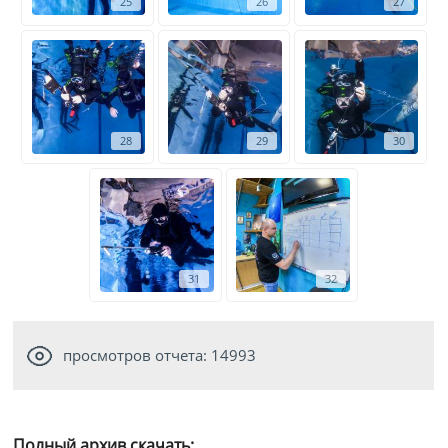
25
26
27
28
29
30
31
32
просмотров отчета: 14993
Полный архив скачать: