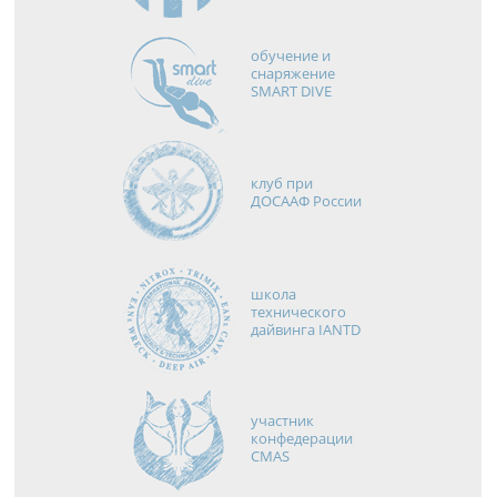
обучение и
снаряжение
SMART DIVE
клуб при
ДОСААФ России
школа
технического
дайвинга IANTD
участник
конфедерации
CMAS