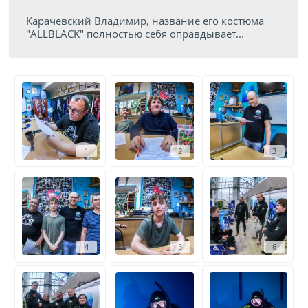
Карачевский Владимир, название его костюма
"ALLBLACK" полностью себя оправдывает...
1
2
3
4
5
6